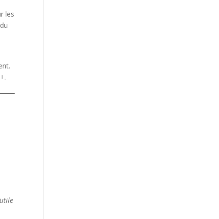
r les
ndu
ent.
+.
utile