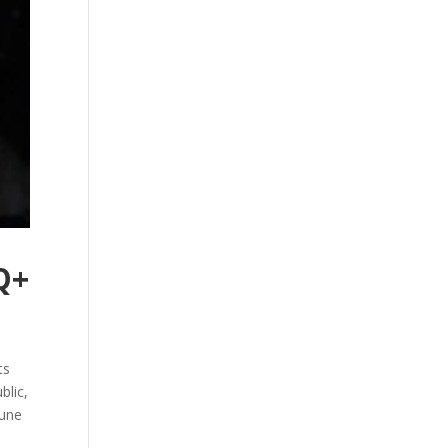
Q+
ts
blic,
’une