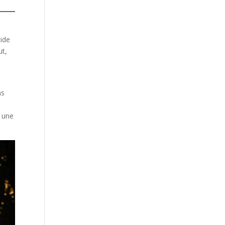
cide
ut,
ns
r une