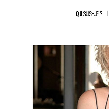
QUI SUIS-JE ?
Muriel Robin
par
admin
|
Jan 21, 2025
|
Non classé
|
0 comm