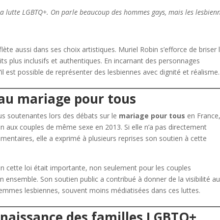
e la lutte LGBTQ+. On parle beaucoup des hommes gays, mais les lesbien
lète aussi dans ses choix artistiques. Muriel Robin s’efforce de briser 
its plus inclusifs et authentiques. En incarnant des personnages
’il est possible de représenter des lesbiennes avec dignité et réalisme.
 au mariage pour tous
lus soutenantes lors des débats sur le
mariage pour tous
en France,
tion aux couples de même sexe en 2013. Si elle n’a pas directement
mentaires, elle a exprimé à plusieurs reprises son soutien à cette
en cette loi était importante, non seulement pour les couples
ensemble. Son soutien public a contribué à donner de la visibilité a
s femmes lesbiennes, souvent moins médiatisées dans ces luttes.
nnaissance des familles LGBTQ+