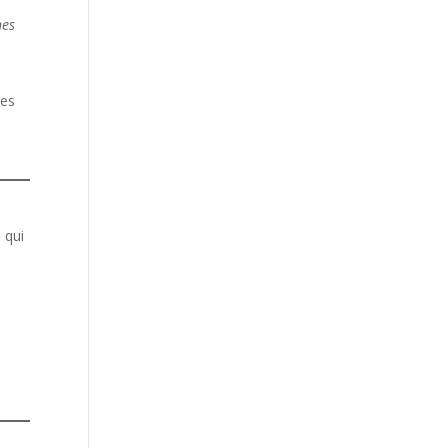
nes
les
 qui
u